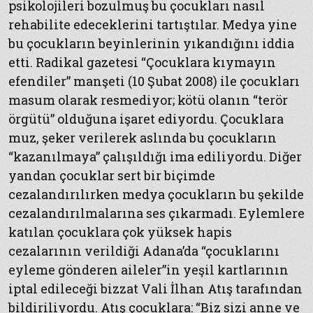
psikolojileri bozulmuş bu çocukları nasıl
rehabilite edeceklerini tartıştılar. Medya yine
bu çocukların beyinlerinin yıkandığını iddia
etti. Radikal gazetesi “Çocuklara kıymayın
efendiler” manşeti (10 Şubat 2008) ile çocukları
masum olarak resmediyor; kötü olanın “terör
örgütü” olduğuna işaret ediyordu. Çocuklara
muz, şeker verilerek aslında bu çocukların
“kazanılmaya” çalışıldığı ima ediliyordu. Diğer
yandan çocuklar sert bir biçimde
cezalandırılırken medya çocukların bu şekilde
cezalandırılmalarına ses çıkarmadı. Eylemlere
katılan çocuklara çok yüksek hapis
cezalarının verildiği Adana’da “çocuklarını
eyleme gönderen aileler”in yeşil kartlarının
iptal edileceği bizzat Vali İlhan Atış tarafından
bildiriliyordu. Atış çocuklara: “Biz sizi anne ve