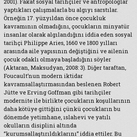
2001). Fakat sosyal tarihçiler ve antropologlar
yaptıkları çalışmalarla bu algıyı sarstılar.
Örneğin 17. yüzyıldan önce çocukluk
kavramının olmadığını, çocukların minyatür
insanlar olarak algılandığını iddia eden sosyal
tarihçi Philippe Aries, 1660 ve 1800 yılları
arasında aile yapısının değiştiğini ve ailenin
çocuk odaklı olmaya başladığını söyler
(Aktaran, Maksudyan, 2008: 3). Diğer taraftan,
Foucault’nun modern iktidar
kavramsallaştırmasından beslenen Robert
Jütte ve Erving Goffman gibi tarihçiler
modernite ile birlikte çocukların koşullarının
daha kötüye gittiğini çünkü çocukların bu
dönemde yetimhane, ıslahevi ve yatılı
okulların disiplini altında
“kurumsallaştırıldıklarını” iddia ettiler. Bu