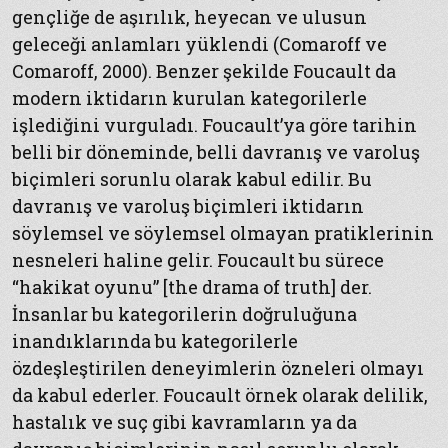
gençliğe de aşırılık, heyecan ve ulusun
geleceği anlamları yüklendi (Comaroff ve
Comaroff, 2000). Benzer şekilde Foucault da
modern iktidarın kurulan kategorilerle
işlediğini vurguladı. Foucault’ya göre tarihin
belli bir döneminde, belli davranış ve varoluş
biçimleri sorunlu olarak kabul edilir. Bu
davranış ve varoluş biçimleri iktidarın
söylemsel ve söylemsel olmayan pratiklerinin
nesneleri haline gelir. Foucault bu sürece
“hakikat oyunu” [the drama of truth] der.
İnsanlar bu kategorilerin doğruluğuna
inandıklarında bu kategorilerle
özdeşleştirilen deneyimlerin özneleri olmayı
da kabul ederler. Foucault örnek olarak delilik,
hastalık ve suç gibi kavramların ya da