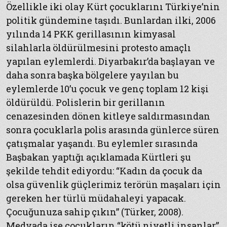
Özellikle iki olay Kürt çocuklarını Türkiye’nin
politik gündemine taşıdı. Bunlardan ilki, 2006
yılında 14 PKK gerillasının kimyasal
silahlarla öldürülmesini protesto amaçlı
yapılan eylemlerdi. Diyarbakır’da başlayan ve
daha sonra başka bölgelere yayılan bu
eylemlerde 10’u çocuk ve genç toplam 12 kişi
öldürüldü. Polislerin bir gerillanın
cenazesinden dönen kitleye saldırmasından
sonra çocuklarla polis arasında günlerce süren
çatışmalar yaşandı. Bu eylemler sırasında
Başbakan yaptığı açıklamada Kürtleri şu
şekilde tehdit ediyordu: “Kadın da çocuk da
olsa güvenlik güçlerimiz terörün maşaları için
gereken her türlü müdahaleyi yapacak.
Çocuğunuza sahip çıkın” (Türker, 2008).
Medyada ise çocukların “kötü niyetli insanlar”