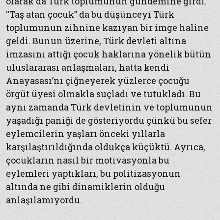
olarak da Türk toplumunun gündemine girdi.
“Taş atan çocuk” da bu düşünceyi Türk
toplumunun zihnine kazıyan bir imge haline
geldi. Bunun üzerine, Türk devleti altına
imzasını attığı çocuk haklarına yönelik bütün
uluslararası anlaşmaları, hatta kendi
Anayasası’nı çiğneyerek yüzlerce çocuğu
örgüt üyesi olmakla suçladı ve tutukladı. Bu
aynı zamanda Türk devletinin ve toplumunun
yaşadığı paniği de gösteriyordu çünkü bu sefer
eylemcilerin yaşları önceki yıllarla
karşılaştırıldığında oldukça küçüktü. Ayrıca,
çocukların nasıl bir motivasyonla bu
eylemleri yaptıkları, bu politizasyonun
altında ne gibi dinamiklerin olduğu
anlaşılamıyordu.